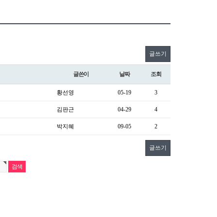
글쓰기
글쓴이
날짜
조회
황선영
05-19
3
김판근
04-29
4
박지혜
09-05
2
글쓰기