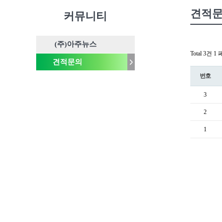
견적
커뮤니티
(주)아주뉴스
Total 3건
1 
견적문의
번호
3
2
1